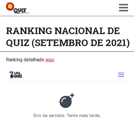
BLOG
RANKING NACIONAL DE
WIKI
QUIZ (SETEMBRO DE 2021)
CALENDÁRIO
ONDE JOGAR
QUIZ NATIONS PT 18
Ranking detalhado
aqui
.