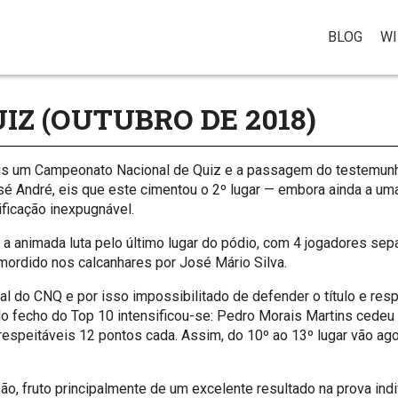
BLOG
WI
IZ (OUTUBRO DE 2018)
ais um Campeonato Nacional de Quiz e a passagem do testemun
 André, eis que este cimentou o 2º lugar — embora ainda a uma
ficação inexpugnável.
a animada luta pelo último lugar do pódio, com 4 jogadores sep
 mordido nos calcanhares por José Mário Silva.
al do CNQ e por isso impossibilitado de defender o título e res
elo fecho do Top 10 intensificou-se: Pedro Morais Martins cedeu
espeitáveis 12 pontos cada. Assim, do 10º ao 13º lugar vão ag
o, fruto principalmente de um excelente resultado na prova ind