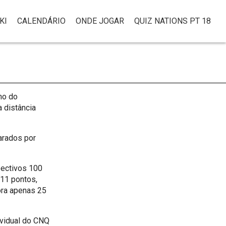
KI
CALENDÁRIO
ONDE JOGAR
QUIZ NATIONS PT 18
ho do
 distância
arados por
pectivos 100
 11 pontos,
ora apenas 25
ividual do CNQ