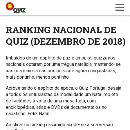
BLOG
RANKING NACIONAL DE
WIKI
QUIZ (DEZEMBRO DE 2018)
CALENDÁRIO
ONDE JOGAR
QUIZ NATIONS PT 18
Imbuídos de um espírito de paz e amor, os quizzeiros
nacionais optaram por uma trégua natalícia, mantendo-se
assim a maioria das posições até agora conquistadas,
mais pontinho, menos pontinho.
Aproveitando o espírito da época, o Quiz Portugal deseja
a todos os entusiastas da modalidade um Natal repleto
de factóides à volta de uma mesa farta, com
enciclopédias, atlas e DVDs de documentários no
sapatinho. Feliz Natal!
Ao clicar no ranking resumido acede-se à sua versão