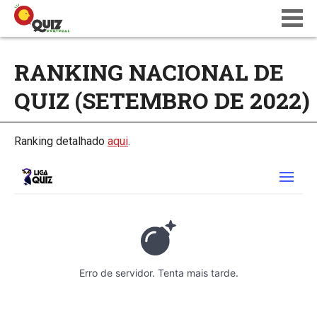
BLOG
RANKING NACIONAL DE
WIKI
QUIZ (SETEMBRO DE 2022)
CALENDÁRIO
ONDE JOGAR
QUIZ NATIONS PT 18
Ranking detalhado
aqui
.