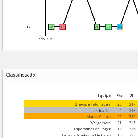
ITC
ITC
ITC
ITC
ITC
ITC
ITC
ITC
ITC
ITC
ITC
ITC
ITC
ITC
ITC
18
18
20
22
23
Individual
Classificação
Equipa
Pts
Dir
Bravos e Indomáveis
28
347
Intercidades
24
343
Manos Castro
22
342
Wergamota
21
315
Espertalhos do Roger
18
316
Borussia Montes Lá De Baixo
15
313