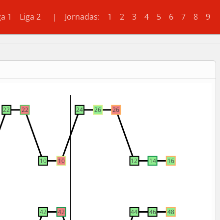
ga 1
Liga 2 |
Jornadas:
1
2
3
4
5
6
7
8
9
22
22
24
26
26
10
10
12
14
16
42
42
44
46
48