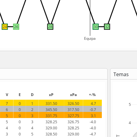
24
26
28
30
32
Equipa
Temas
V
E
D
xP
xPa
+-%
7
0
1
331.50
326.50
  4.7
5
6
0
2
345.50
317.50
 -0.7
5
0
3
331.75
327.75
  3.1
5
0
3
328.25
326.75
 -4.0
4
4
0
4
329.00
328.25
 -4.0
3
0
5
328.50
329.00
 -4.7
xT