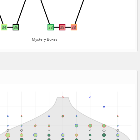
34
36
38
38
38
Mystery Boxes