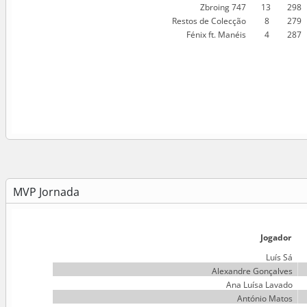
Zbroing 747
13
298
Restos de Colecção
 8
279
Fénix ft. Manéis
 4
287
MVP Jornada
Jogador
Luís Sá
Alexandre Gonçalves
Ana Luísa Lavado
António Matos