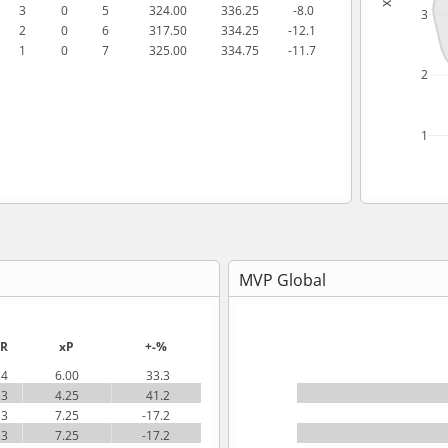
3
0
5
324.00
336.25
 -8.0
3
2
0
6
317.50
334.25
-12.1
1
0
7
325.00
334.75
-11.7
2
1
MVP Global
R
xP
+-%
4
6.00
 33.3
3
4.25
 41.2
3
7.25
-17.2
3
7.25
-17.2