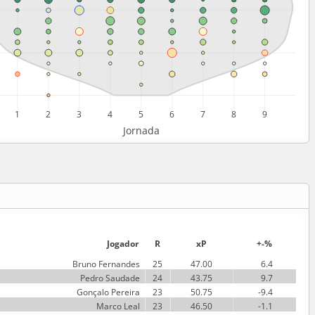
1
2
3
4
5
6
7
8
9
Jornada
Jogador
R
xP
+-%
Bruno Fernandes
25
47.00
  6.4
Pedro Saudade
24
43.75
  9.7
Gonçalo Pereira
23
50.75
 -9.4
Marco Leal
23
46.50
 -1.1