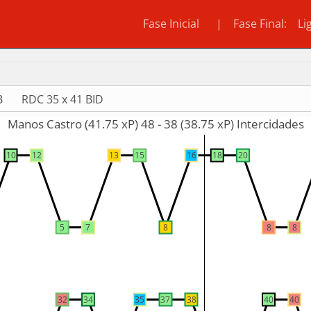
Fase Inicial |
Fase Final:
Li
B
RDC 35 x 41 BID
Manos Castro (41.75 xP) 48 - 38 (38.75 xP) Intercidades
10
12
13
15
16
18
20
5
7
8
8
8
32
34
35
37
38
40
40