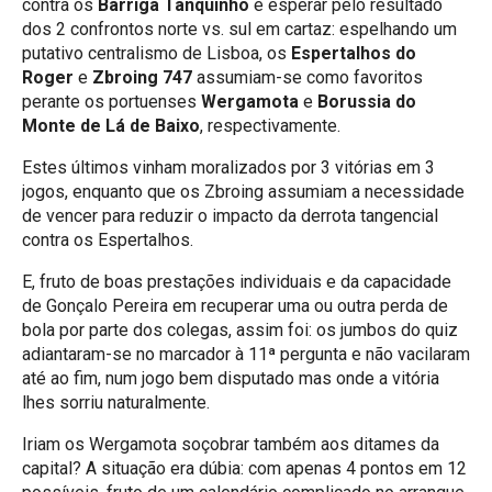
contra os
Barriga Tanquinho
e esperar pelo resultado
dos 2 confrontos norte vs. sul em cartaz: espelhando um
putativo centralismo de Lisboa, os
Espertalhos do
Roger
e
Zbroing 747
assumiam-se como favoritos
perante os portuenses
Wergamota
e
Borussia do
Monte de Lá de Baixo
, respectivamente.
Estes últimos vinham moralizados por 3 vitórias em 3
jogos, enquanto que os Zbroing assumiam a necessidade
de vencer para reduzir o impacto da derrota tangencial
contra os Espertalhos.
E, fruto de boas prestações individuais e da capacidade
de Gonçalo Pereira em recuperar uma ou outra perda de
bola por parte dos colegas, assim foi: os jumbos do quiz
adiantaram-se no marcador à 11ª pergunta e não vacilaram
até ao fim, num jogo bem disputado mas onde a vitória
lhes sorriu naturalmente.
Iriam os Wergamota soçobrar também aos ditames da
capital? A situação era dúbia: com apenas 4 pontos em 12