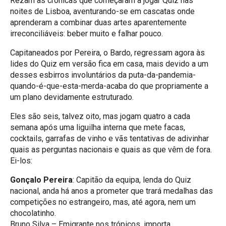
Rezam as crónicas que começaram a jogar Quiz nas
noites de Lisboa, aventurando-se em cascatas onde
aprenderam a combinar duas artes aparentemente
irreconciliáveis: beber muito e falhar pouco.
Capitaneados por Pereira, o Bardo, regressam agora às
lides do Quiz em versão fica em casa, mais devido a um
desses esbirros involuntários da puta-da-pandemia-
quando-é-que-esta-merda-acaba do que propriamente a
um plano devidamente estruturado.
Eles são seis, talvez oito, mas jogam quatro a cada
semana após uma liguilha interna que mete facas,
cocktails, garrafas de vinho e vãs tentativas de adivinhar
quais as perguntas nacionais e quais as que vêm de fora.
Ei-los:
Gonçalo Pereira
: Capitão da equipa, lenda do Quiz
nacional, anda há anos a prometer que trará medalhas das
competições no estrangeiro, mas, até agora, nem um
chocolatinho.
Bruno Silva – Emigrante nos trópicos, importa