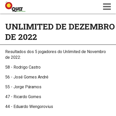
BLOG
UNLIMITED DE DEZEMBRO
WIKI
DE 2022
CALENDÁRIO
ONDE JOGAR
QUIZ NATIONS PT 18
Resultados dos 5 jogadores do Unlimited de Novembro
de 2022:
58 - Rodrigo Castro
56 - José Gomes André
55 - Jorge Páramos
47 - Ricardo Gomes
44 - Eduardo Wengorovius