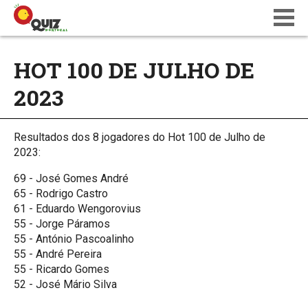
BLOG
HOT 100 DE JULHO DE
WIKI
2023
CALENDÁRIO
ONDE JOGAR
QUIZ NATIONS PT 18
Resultados dos 8 jogadores do Hot 100 de Julho de
2023:
69 - José Gomes André
65 - Rodrigo Castro
61 - Eduardo Wengorovius
55 - Jorge Páramos
55 - António Pascoalinho
55 - André Pereira
55 - Ricardo Gomes
52 - José Mário Silva