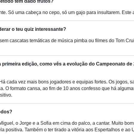
método tem dado frutos?
nte. Só uma cabeça no cepo, só um gajo para insultarem. Este 
rar o teu quiz interessante?
 sem cascatas temáticas de música pimba ou filmes do Tom Cruis
da primeira edição, como vês a evolução do Campeonato de 
 Há cada vez mais bons jogadores e equipas fortes. Os jogos, 
. O formato cansa, ao fim de 10 anos confesso que há algumas
itivo.
todos?
Miguel, o Jorge e a Sofia em cima do palco, a cantar. Muito bo
a positiva. Também o ter tirado a vitória aos Espertalhos e ao 