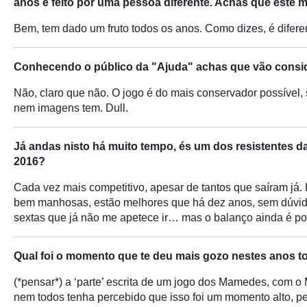
anos é feito por uma pessoa diferente. Achas que este 
Bem, tem dado um fruto todos os anos. Como dizes, é difere
Conhecendo o público da "Ajuda" achas que vão conside
Não, claro que não. O jogo é do mais conservador possível,
nem imagens tem. Dull.
Já andas nisto há muito tempo, és um dos resistentes 
2016?
Cada vez mais competitivo, apesar de tantos que saíram já.
bem manhosas, estão melhores que há dez anos, sem dúvida
sextas que já não me apetece ir… mas o balanço ainda é pos
Qual foi o momento que te deu mais gozo nestes anos 
(*pensar*) a ‘parte’ escrita de um jogo dos Mamedes, com o 
nem todos tenha percebido que isso foi um momento alto, pel