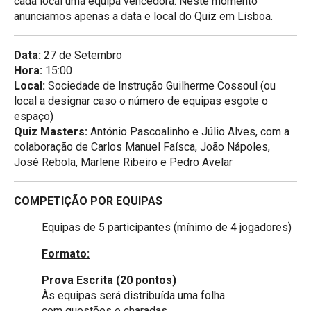
cada local uma equipa vencedora. Neste momento
anunciamos apenas a data e local do Quiz em Lisboa.
Data:
27 de Setembro
Hora:
15:00
Local:
Sociedade de Instrução Guilherme Cossoul (ou
local a designar caso o número de equipas esgote o
espaço)
Quiz Masters:
António Pascoalinho e Júlio Alves, com a
colaboração de Carlos Manuel Faísca, João Nápoles,
José Rebola, Marlene Ribeiro e Pedro Avelar
COMPETIÇÃO POR EQUIPAS
Equipas de 5 participantes (mínimo de 4 jogadores)
Formato:
Prova Escrita (20 pontos)
Às equipas será distribuída uma folha
com questões e charadas.