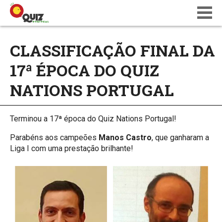
BLOG
CLASSIFICAÇÃO FINAL DA
WIKI
17ª ÉPOCA DO QUIZ
CALENDÁRIO
ONDE JOGAR
NATIONS PORTUGAL
QUIZ NATIONS PT 18
Terminou a 17ª época do Quiz Nations Portugal!
Parabéns aos campeões
Manos Castro
, que ganharam a
Liga I com uma prestação brilhante!