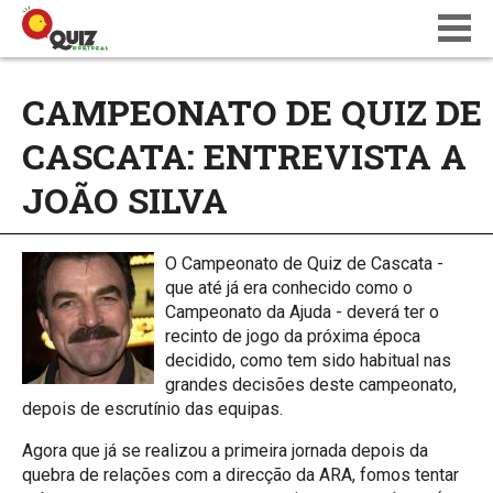
BLOG
CAMPEONATO DE QUIZ DE
WIKI
CASCATA: ENTREVISTA A
CALENDÁRIO
ONDE JOGAR
JOÃO SILVA
QUIZ NATIONS PT 18
O Campeonato de Quiz de Cascata -
que até já era conhecido como o
Campeonato da Ajuda - deverá ter o
recinto de jogo da próxima época
decidido, como tem sido habitual nas
grandes decisões deste campeonato,
depois de escrutínio das equipas.
Agora que já se realizou a primeira jornada depois da
quebra de relações com a direcção da ARA, fomos tentar