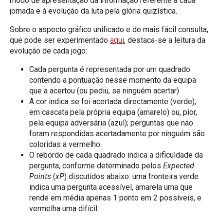
modo de apresentação da informação referente a cada
jornada e à evolução da luta pela glória quizística.
Sobre o aspecto gráfico unificado e de mais fácil consulta,
que pode ser experimentado
aqui
, destaca-se a leitura da
evolução de cada jogo:
Cada pergunta é representada por um quadrado
contendo a pontuação nesse momento da equipa
que a acertou (ou pediu, se ninguém acertar)
A cor indica se foi acertada directamente (verde),
em cascata pela própria equipa (amarelo) ou, pior,
pela equipa adversária (azul); perguntas que não
foram respondidas acertadamente por ninguém são
coloridas a vermelho.
O rebordo de cada quadrado indica a dificuldade da
pergunta, conforme determinado pelos
Expected
Points
(
xP
) discutidos abaixo: uma fronteira verde
indica uma pergunta acessível, amarela uma que
rende em média apenas 1 ponto em 2 possíveis, e
vermelha uma difícil.