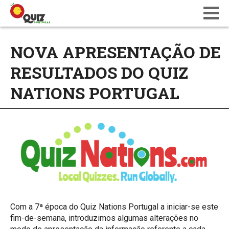
BLOG
NOVA APRESENTAÇÃO DE
WIKI
RESULTADOS DO QUIZ
CALENDÁRIO
ONDE JOGAR
NATIONS PORTUGAL
QUIZ NATIONS PT 18
Com a 7ª época do Quiz Nations Portugal a iniciar-se este
fim-de-semana, introduzimos algumas alterações no