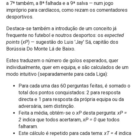
a 7ª também, a 8ª falhada e a 9ª salva — num jogo
impróprio para cardíacos, como rezam os comentadores
desportivos.
Destaca-se também a introdução de um conceito já
frequente no futebol e noutros desportos: os
expected
points
(
xP
) — sugestão do Luis 'Jay' Sá, capitão dos
Borússia Do Monte Lá de Baixo
.
Estes
traduzem o número de golos esperados, quer
individualmente, quer em equipa, e são calculados de um
modo intuitivo (separadamente para cada Liga):
Para cada uma das 60 perguntas feitas, é somado o
total dos pontos conquistados: 2 para resposta
directa e 1 para resposta da própria equipa ou da
adversária, sem distinção.
Feita a média, obtém-se o
xP
desta pergunta:
xP =
2
indica que todos acertaram,
xP = 0
que todos
falharam.
Este cálculo é repetido para cada tema:
xT
= 4
indica