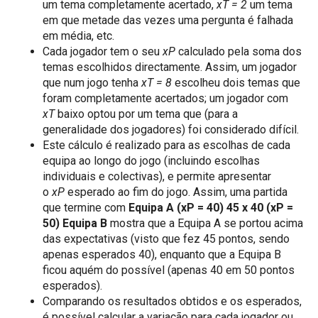
um tema completamente acertado,
xT = 2
um tema
em que metade das vezes uma pergunta é falhada
em média, etc.
Cada jogador tem o seu
xP
calculado pela soma dos
temas escolhidos directamente. Assim, um jogador
que num jogo tenha
xT = 8
escolheu dois temas que
foram completamente acertados; um jogador com
xT
baixo optou por um tema que (para a
generalidade dos jogadores) foi considerado difícil.
Este cálculo é realizado para as escolhas de cada
equipa ao longo do jogo (incluindo escolhas
individuais e colectivas), e permite apresentar
o
xP
esperado ao fim do jogo. Assim, uma partida
que termine com
Equipa A (xP = 40) 45 x 40 (xP =
50) Equipa B
mostra que a Equipa A se portou acima
das expectativas (visto que fez 45 pontos, sendo
apenas esperados 40), enquanto que a Equipa B
ficou aquém do possível (apenas 40 em 50 pontos
esperados).
Comparando os resultados obtidos e os esperados,
é possível calcular a variação para cada jogador ou