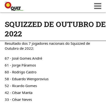
BLOG
SQUIZZED DE OUTUBRO DE
WIKI
2022
CALENDÁRIO
ONDE JOGAR
Resultado dos 7 jogadores nacionais do Squizzed de 
QUIZ NATIONS PT 18
Outubro de 2022:
67 - 
José Gomes André
61 - 
Jorge Páramos
60 - 
Rodrigo Castro
58 - 
Eduardo Wengorovius
52 - 
Ricardo Gomes
42 - 
César Manta
33 - 
César Neves