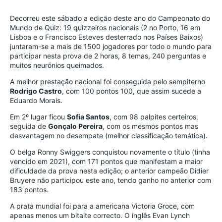
Decorreu este sábado a edição deste ano do Campeonato do 
Mundo de Quiz: 19 quizzeiros nacionais (2 no Porto, 16 em 
Lisboa e o Francisco Esteves desterrado nos Países Baixos) 
juntaram-se a mais de 1500 jogadores por todo o mundo para 
participar nesta prova de 2 horas, 8 temas, 240 perguntas e 
muitos neurónios queimados.
A melhor prestação nacional foi conseguida pelo sempiterno 
Rodrigo Castro
, com 100 pontos 100, que assim sucede a 
Eduardo Morais.
Em 2º lugar ficou 
Sofia Santos
, com 98 palpites certeiros, 
seguida de 
Gonçalo Pereira
, com os mesmos pontos mas 
desvantagem no desempate (melhor classificação temática).
O belga Ronny Swiggers conquistou novamente o título 
(tinha 
vencido em 2021)
, com 171 pontos que manifestam a maior 
dificuldade da prova nesta edição; o anterior campeão Didier 
Bruyere não participou este ano, tendo ganho no anterior com 
183 pontos.
A prata mundial foi para a americana Victoria Groce, com 
apenas menos um bitaite correcto. O inglês Evan Lynch 