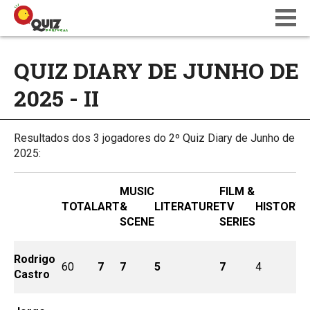
BLOG
QUIZ DIARY DE JUNHO DE
WIKI
2025 - II
CALENDÁRIO
ONDE JOGAR
QUIZ NATIONS PT 18
Resultados dos 3 jogadores do 2º Quiz Diary de Junho de
2025:
MUSIC
FILM &
TOTAL
ART
&
LITERATURE
TV
HISTORY
L
SCENE
SERIES
Rodrigo
60
7
7
5
7
4
3
Castro