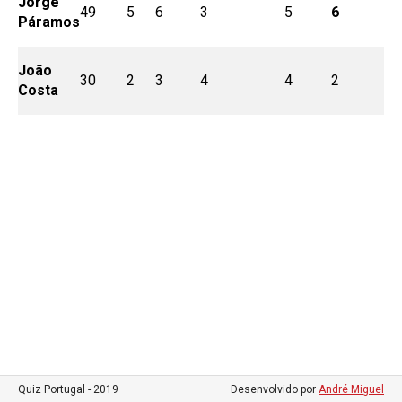
Jorge
49
5
6
3
5
6
4
Páramos
João
30
2
3
4
4
2
1
Costa
Quiz Portugal - 2019
Desenvolvido por
André Miguel