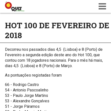
BLOG
HOT 100 DE FEVEREIRO DE
WIKI
2018
CALENDÁRIO
ONDE JOGAR
QUIZ NATIONS PT 18
Decorreu nos passados dias 4,5 (Lisboa) e 8 (Porto) de
Fevereiro a segunda edição deste ano do Hot 100, que
contou com 18 jogadores nacionais. Para o mês há mais,
dias 4,5 (Lisboa) e 8 (Porto) de Março.
As pontuações registadas foram
66 - Rodrigo Castro
54 - Antonio Pascoalinho
53 - Paulo Jorge Martins
53 - Alexandre Gonçalves
51 - Jorge Páramos