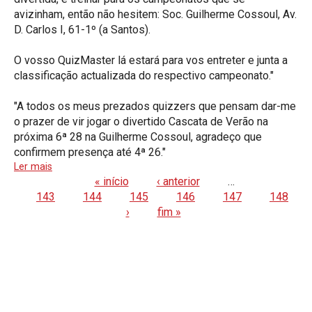
avizinham, então não hesitem: Soc. Guilherme Cossoul, Av.
D. Carlos I, 61-1º (a Santos).
O vosso QuizMaster lá estará para vos entreter e junta a
classificação actualizada do respectivo campeonato."
"A todos os meus prezados quizzers que pensam dar-me
o prazer de vir jogar o divertido Cascata de Verão na
próxima 6ª 28 na Guilherme Cossoul, agradeço que
confirmem presença até 4ª 26."
Ler mais
« início
‹ anterior
…
Pages
143
144
145
146
147
148
›
fim »